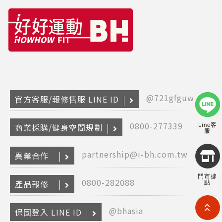
@721gfguw
官方客服/報修售服 LINE ID
0800-277339
Line客
商業採購/健身空間規劃
服
Copyr
partnership@i-bh.com.tw
異業合作
2026
INTE
門市據
RETA
0800-282088
產品報修
點
(F
HOL
COM
@bhasia
保固登入 LINE ID
LIM
TAI