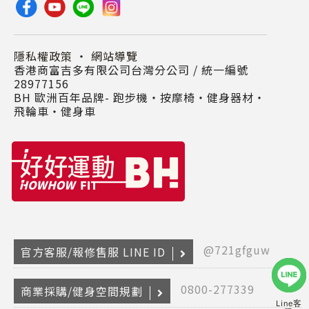
隱私權政策
・
網站導覽
香港商富吉多有限公司台灣分公司 / 統一編號
28977156
BH 歐洲百年品牌- 跑步機‧按摩椅‧健身器材‧
飛輪車‧健身車
@721gfguw
官方客服/報修售服 LINE ID
0800-277339
商業採購/健身空間規劃
Line客