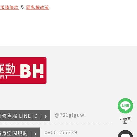
H
服務條款
及
隱私權政策
@721gfguw
修售服 LINE ID
Line客
服
0800-277339
健身空間規劃