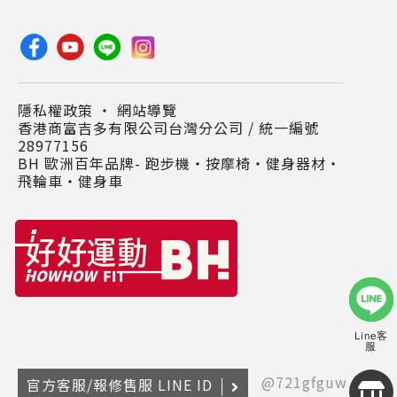
隱私權政策
・
網站導覽
香港商富吉多有限公司台灣分公司 / 統一編號
28977156
BH 歐洲百年品牌- 跑步機‧按摩椅‧健身器材‧
飛輪車‧健身車
Line客
服
@721gfguw
官方客服/報修售服 LINE ID
Copyr