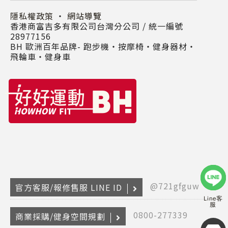
隱私權政策
・
網站導覽
香港商富吉多有限公司台灣分公司 / 統一編號
28977156
BH 歐洲百年品牌- 跑步機‧按摩椅‧健身器材‧
飛輪車‧健身車
@721gfguw
官方客服/報修售服 LINE ID
Line客
服
0800-277339
商業採購/健身空間規劃
Copyr