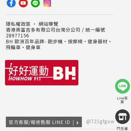
隱私權政策
・
網站導覽
香港商富吉多有限公司台灣分公司 / 統一編號
28977156
BH 歐洲百年品牌- 跑步機‧按摩椅‧健身器材‧
飛輪車‧健身車
Line客
服
Copyr
2026
@721gfguw
官方客服/報修售服 LINE ID
INTE
門市據
RETA