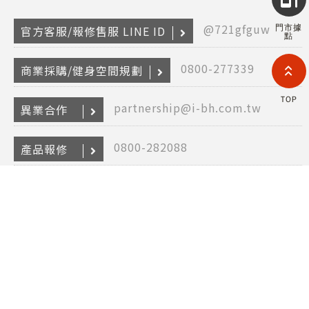
2026
INTE
@721gfguw
門市據
官方客服/報修售服 LINE ID
RETA
點
(F
HOL
0800-277339
COM
商業採購/健身空間規劃
LIM
TAI
TOP
BRANC
partnership@i-bh.com.tw
異業合作
All R
Rese
Desig
0800-282088
產品報修
Devi
@bhasia
保固登入 LINE ID