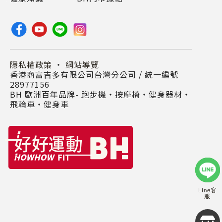
隱私權政策
・
網站導覽
香港商富吉多有限公司台灣分公司 / 統一編號
28977156
BH 歐洲百年品牌- 跑步機‧按摩椅‧健身器材‧
飛輪車‧健身車
Line客
服
Copyr