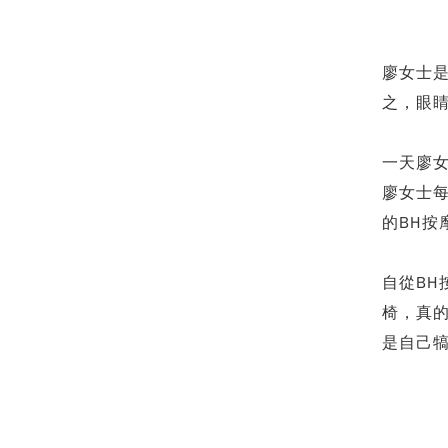
廖女士
之，眼
一天廖
廖女士
的BH按
自從B
椅，真
是自己犒