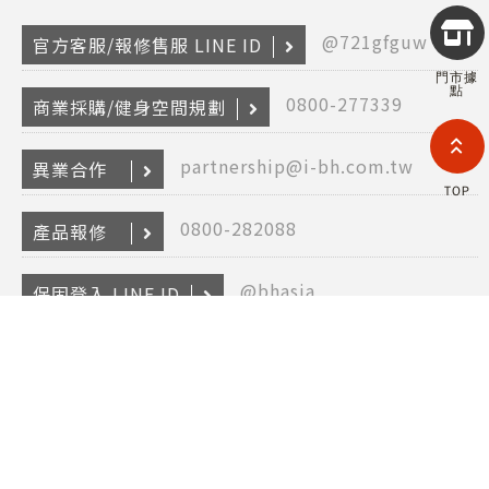
Copyr
@721gfguw
2026
官方客服/報修售服 LINE ID
INTE
門市據
RETA
點
(F
0800-277339
商業採購/健身空間規劃
HOL
COM
LIM
partnership@i-bh.com.tw
異業合作
TAI
TOP
BRANC
All R
0800-282088
產品報修
Rese
Desig
Devi
@bhasia
保固登入 LINE ID
Copyright © 2026 FAST INTERNET RETAILING (FIR) HOLDING