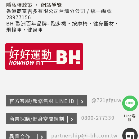
隱私權政策
・
網站導覽
香港商富吉多有限公司台灣分公司 / 統一編號
28977156
BH 歐洲百年品牌- 跑步機‧按摩椅‧健身器材‧
飛輪車‧健身車
@721gfguw
官方客服/報修售服 LINE ID
Line客
0800-277339
商業採購/健身空間規劃
服
Copyr
partnership@i-bh.com.tw
異業合作
2026