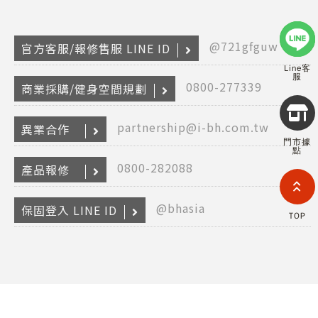
@721gfguw
官方客服/報修售服 LINE ID
Line客
服
0800-277339
商業採購/健身空間規劃
Copyr
2026
partnership@i-bh.com.tw
異業合作
INTE
門市據
RETA
點
(F
0800-282088
產品報修
HOL
COM
LIM
@bhasia
TAI
保固登入 LINE ID
TOP
BRANC
All R
Rese
Desig
Devi