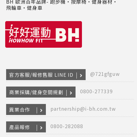
BH 歐洲百年品牌- 跑步機‧按摩椅‧健身器材‧
飛輪車‧健身車
@721gfguw
官方客服/報修售服 LINE ID
0800-277339
商業採購/健身空間規劃
partnership@i-bh.com.tw
異業合作
Copyr
2026
INTE
0800-282088
RETA
產品報修
(F
HOL