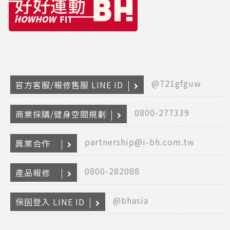
@721gfguw
官方客服/報修售服 LINE ID
0800-277339
商業採購/健身空間規劃
Copyr
partnership@i-bh.com.tw
異業合作
2026
INTE
RETA
0800-282088
產品報修
(F
HOL
COM
@bhasia
LIM
保固登入 LINE ID
TAI
BRANC
All R