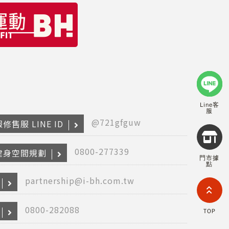
Line客
服
@721gfguw
修售服 LINE ID
Copyr
2026
INTE
0800-277339
健身空間規劃
門市據
RETA
點
(F
HOL
partnership@i-bh.com.tw
COM
LIM
TAI
0800-282088
TOP
BRANC
All R