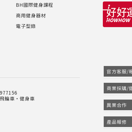
BH國際健身課程
商用健身器材
電子型錄
官方客服/報
商業採購/
77156
‧飛輪車‧健身車
異業合作
產品報修