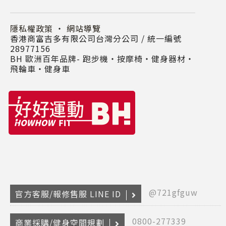
隱私權政策
・
網站導覽
香港商富吉多有限公司台灣分公司 / 統一編號
28977156
BH 歐洲百年品牌- 跑步機‧按摩椅‧健身器材‧
飛輪車‧健身車
@721gfguw
官方客服/報修售服 LINE ID
0800-277339
商業採購/健身空間規劃