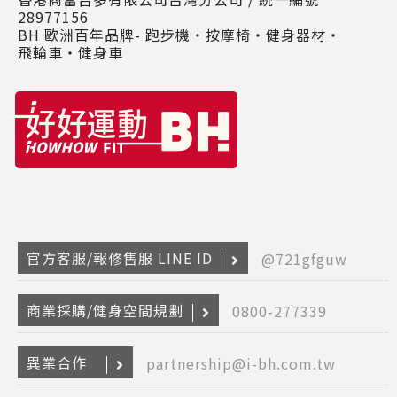
28977156
BH 歐洲百年品牌- 跑步機‧按摩椅‧健身器材‧
飛輪車‧健身車
官方客服/報修售服 LINE ID
@721gfguw
商業採購/健身空間規劃
0800-277339
Copyr
異業合作
partnership@i-bh.com.tw
2026
INTE