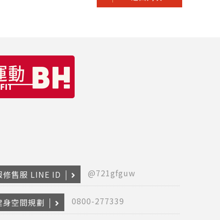
@721gfguw
修售服 LINE ID
Copyr
2026
INTE
0800-277339
健身空間規劃
RETA
(F