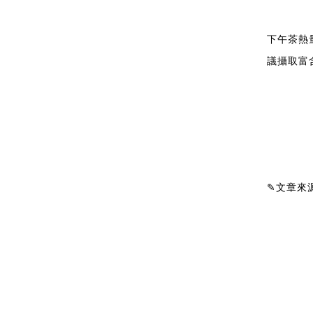
下午茶熱
議攝取富
✎文章來