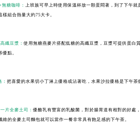
蛋+無糖咖啡：
上班族可早上時使用保溫杯放一顆蛋悶著，到了下午就
這樣組合熱量大約75大卡。
+高纖豆漿：
使用無糖燕麥片搭配低糖的高纖豆漿，豆漿可提供蛋白
等優點。
格：
把喜愛的水果切小丁淋上優格或沾著吃，水果沙拉優格是下午茶
乳+一片全麥土司：
優酪乳有豐富的乳酸菌，對於腸胃道有相對的好處
纖維的全麥土司麵包就可以當作一餐非常具有飽足感的下午茶。