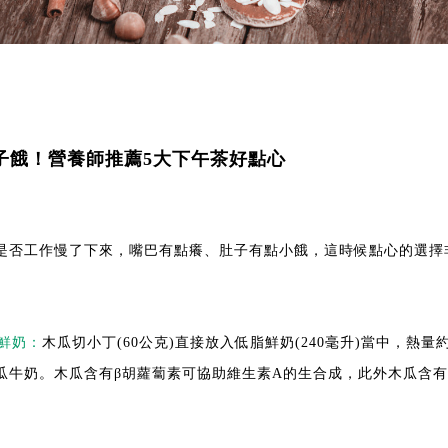
子餓！營養師推薦5大下午茶好點心
是否工作慢了下來，嘴巴有點癢、肚子有點小餓，這時候點心的選擇
瓜鮮奶：
木瓜切小丁(60公克)直接放入低脂鮮奶(240毫升)當中，熱
瓜牛奶。木瓜含有β胡蘿蔔素可協助維生素A的生合成，此外木瓜含