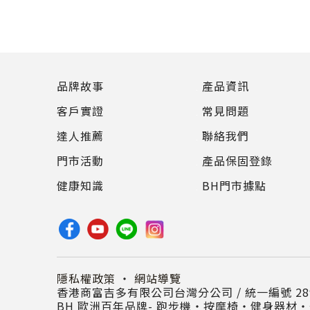
品牌故事
產品資訊
客戶實證
常見問題
達人推薦
聯絡我們
門市活動
產品保固登錄
健康知識
BH門市據點
隱私權政策
・
網站導覽
香港商富吉多有限公司台灣分公司 / 統一編號 289
BH 歐洲百年品牌- 跑步機‧按摩椅‧健身器材