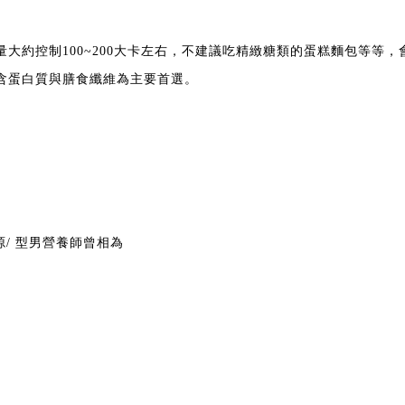
量大約控制100~200大卡左右，不建議吃精緻糖類的蛋糕麵包等等
含蛋白質與膳食纖維為主要首選。
源/
型男營養師曾相為