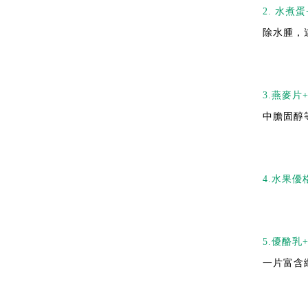
2. 水煮
除水腫，
3.燕麥片
中膽固醇
4.水果優
5.優酪
一片富含