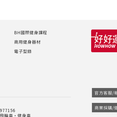
BH國際健身課程
商用健身器材
電子型錄
官方客服/報
商業採購/
77156
‧飛輪車‧健身車