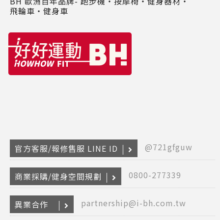
BH 歐洲百年品牌- 跑步機‧按摩椅‧健身器材‧
飛輪車‧健身車
Copyr
2026
INTE
@721gfguw
官方客服/報修售服 LINE ID
RETA
(F
HOL
0800-277339
商業採購/健身空間規劃
COM
LIM
TAI
partnership@i-bh.com.tw
BRANC
異業合作
All R
Rese