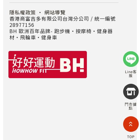
隱私權政策
・
網站導覽
香港商富吉多有限公司台灣分公司 / 統一編號
28977156
BH 歐洲百年品牌- 跑步機‧按摩椅‧健身器
材‧飛輪車‧健身車
Line客
服
Copyr
2026
INTE
門市據
RETA
點
(F
HOL
COM
LIM
TAI
TOP
BRANC