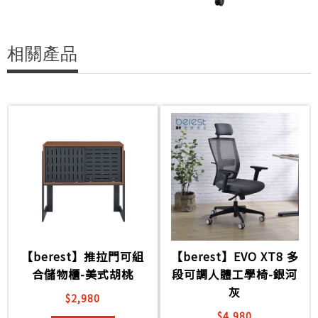
相關產品
【berest】推拉門可組
【berest】EVO XT8 多
合儲物櫃-美式胡桃
段可調人體工學椅-銀河
灰
$2,980
$4,980