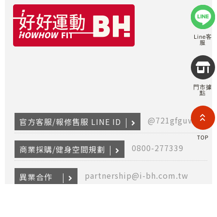
Line客
服
Copyr
2026
INTE
門市據
RETA
點
(F
HOL
COM
@721gfguw
官方客服/報修售服 LINE ID
LIM
TAI
TOP
BRANC
0800-277339
商業採購/健身空間規劃
All R
Rese
Desig
partnership@i-bh.com.tw
Devi
異業合作
0800-282088
產品報修