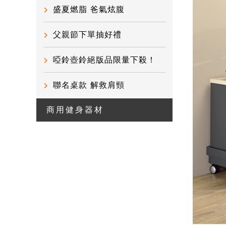
盛夏燃脂 爸氣炫腹
父親節下單抽好禮
啞鈴壺鈴絕版品限量下殺！
聯名桌款 解救肩頸
商用健身器材