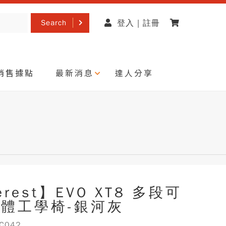
Search
登入 | 註冊
銷售據點
最新消息
達人分享
erest】EVO XT8 多段可
體工學椅-銀河灰
C042