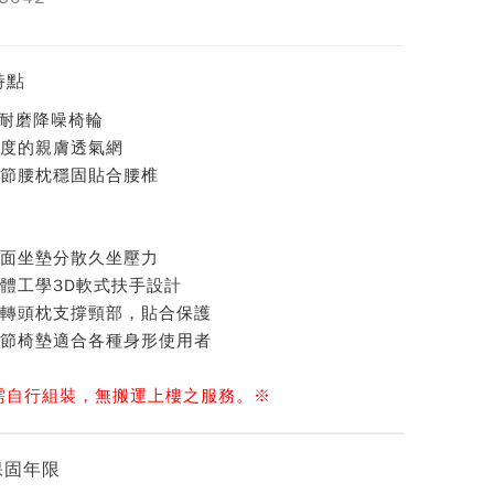
特點
度耐磨降噪椅輪
度的親膚透氣網
節腰枕穩固貼合腰椎
面坐墊分散久坐壓力
體工學3D軟式扶手設計
轉頭枕支撐頸部，貼合保護
節椅墊適合各種身形使用者
需自行組裝，無搬運上樓之服務。
※
保固年限