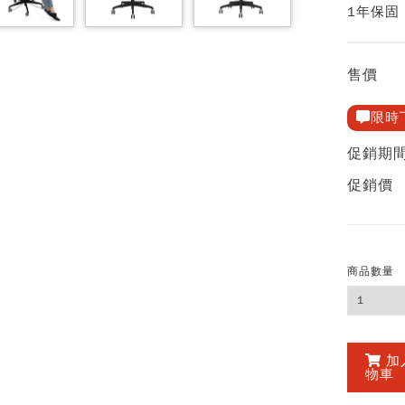
1年保固
售價
限時
促銷期
促銷價
商品數量
加
物車