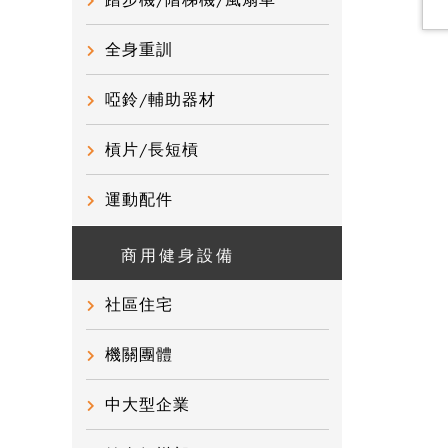
踏步機/階梯機/風扇車
全身重訓
啞鈴/輔助器材
槓片/長短槓
運動配件
商用健身設備
社區住宅
機關團體
中大型企業