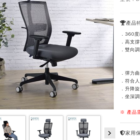
產品
．360
．高支撐
．雙向調
．彈力曲
．符合人
．升降旋
．坐深調
※ 產品
家用