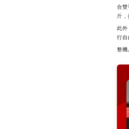
合雙
斤，
此外
行自
整機