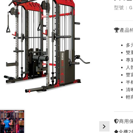
型號：G
產品
多
雙
專
人
豐
半
清
輕
商用
◆全機2