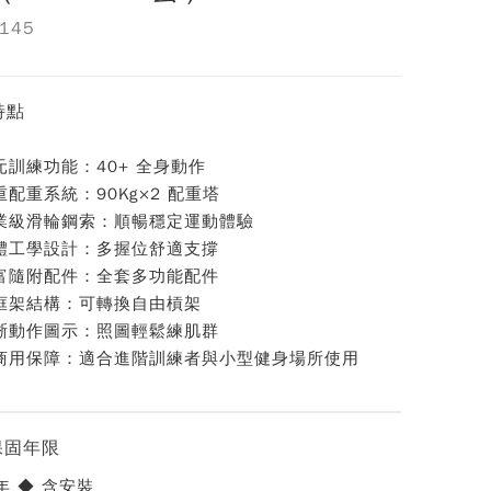
145
特點
元訓練功能：40+ 全身動作
重配重系統：90Kg×2 配重塔
業級滑輪鋼索：順暢穩定運動體驗
體工學設計：多握位舒適支撐
富隨附配件：全套多功能配件
框架結構：可轉換自由槓架
晰動作圖示：照圖輕鬆練肌群
商用保障：適合進階訓練者與小型健身場所使用
保固年限
年 ◆ 含安裝