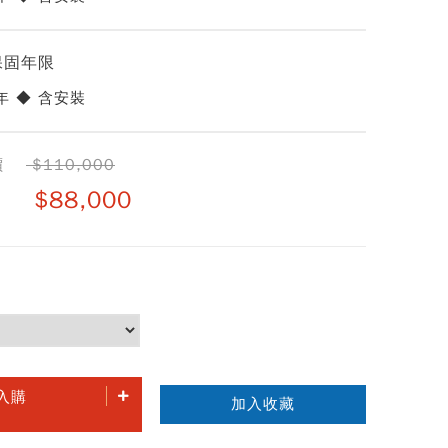
保固年限
年 ◆ 含安裝
價
$110,000
$88,000
入購
加入收藏