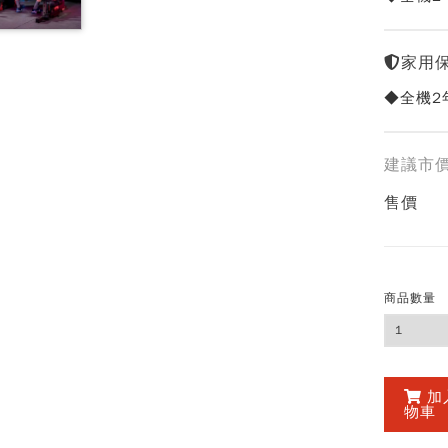
家用
◆全機2
建議市
售價
商品數量
加
物車