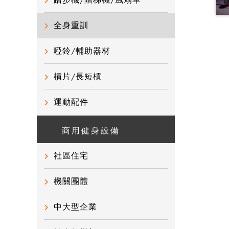
踏步機/階梯機/風扇車
全身重訓
啞鈴/輔助器材
槓片/長短槓
運動配件
商用健身設備
社區住宅
機關團體
中大型企業