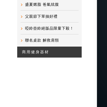
盛夏燃脂 爸氣炫腹
父親節下單抽好禮
啞鈴壺鈴絕版品限量下殺！
聯名桌款 解救肩頸
商用健身器材