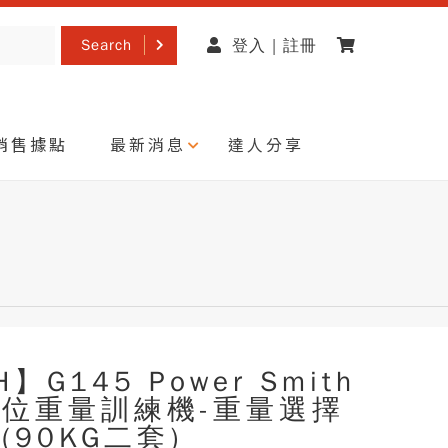
Search
登入 | 註冊
銷售據點
最新消息
達人分享
】G145 Power Smith
位重量訓練機-重量選擇
(90KG二套)