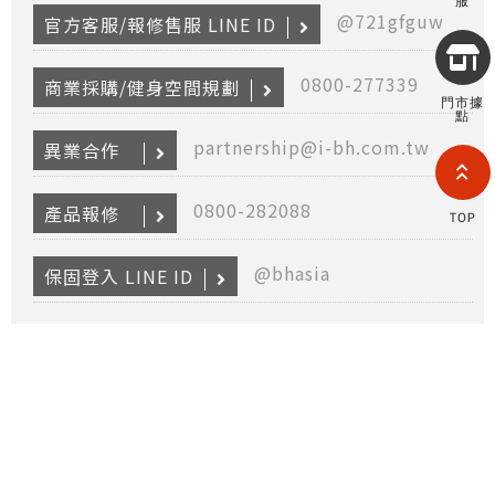
服
@721gfguw
官方客服/報修售服 LINE ID
Copyr
2026
0800-277339
商業採購/健身空間規劃
INTE
門市據
RETA
點
(F
partnership@i-bh.com.tw
HOL
異業合作
COM
LIM
TAI
0800-282088
產品報修
TOP
BRANC
All R
Rese
@bhasia
保固登入 LINE ID
Desig
Devi