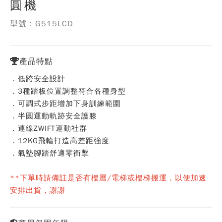
圓機
型號：G515LCD
產品特點
．低跨安全設計
．3種踏板位置調整符合各種身型
．可調式步距增加下身訓練範圍
．半圓運動軌跡安全護膝
．連線ZWIFT運動社群
．12KG飛輪打造高差距強度
．氣墊腳踏舒適零衝擊
**下單時請備註是否有樓層/電梯或樓梯搬運，以便加速
安排出貨，謝謝