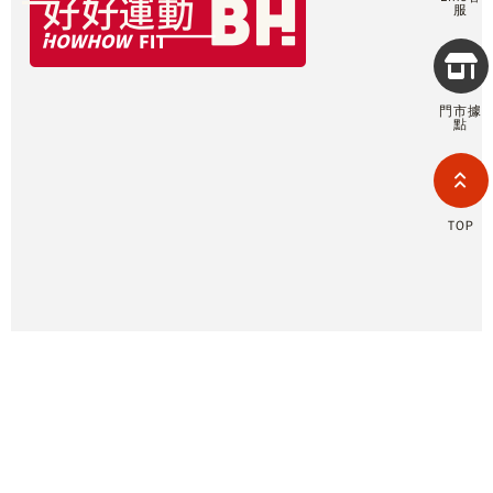
服
Copyr
2026
INTE
門市據
RETA
點
(F
HOL
COM
LIM
TAI
TOP
BRANC
All R
Rese
Desig
Devi
@721gfguw
官方客服/報修售服 LINE ID
0800-277339
商業採購/健身空間規劃