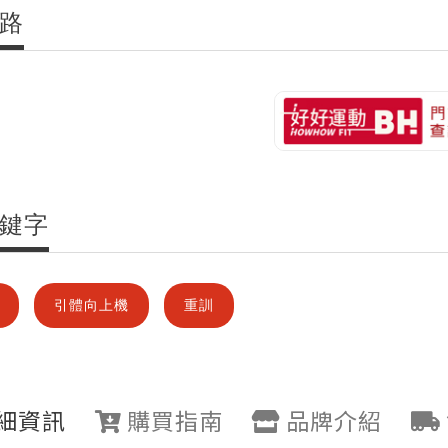
路
鍵字
引體向上機
重訓
細資訊
購買指南
品牌介紹