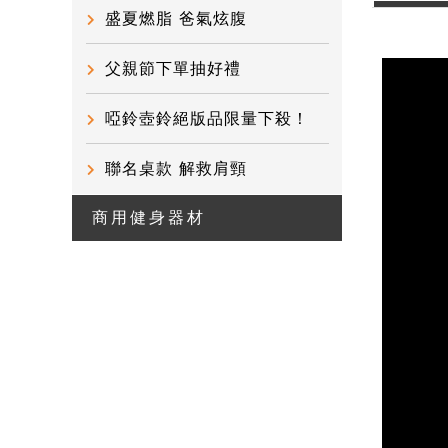
盛夏燃脂 爸氣炫腹
父親節下單抽好禮
啞鈴壺鈴絕版品限量下殺！
聯名桌款 解救肩頸
商用健身器材