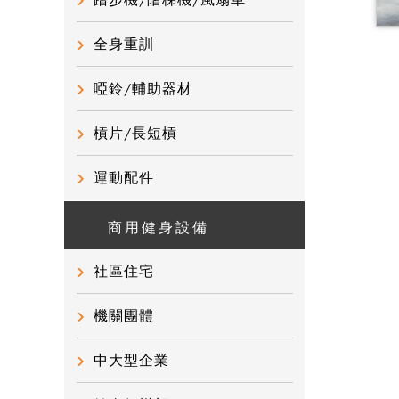
踏步機/階梯機/風扇車
全身重訓
啞鈴/輔助器材
槓片/長短槓
運動配件
商用健身設備
社區住宅
機關團體
中大型企業