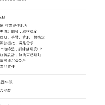
特點
練 打造絕佳肌力
準設計開發，結構穩定
腹肌、手臂、背肌一機搞定
調節握把，滿足需求
cm泡綿墊，訓練舒適度UP
旋轉設計，無拘束感運動
重可達200公斤
造品質佳
保固年限
不含安裝