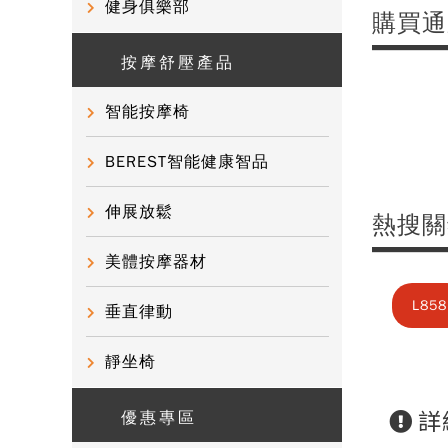
健身俱樂部
購買通
按摩舒壓產品
智能按摩椅
BEREST智能健康智品
伸展放鬆
熱搜關
美體按摩器材
L858
垂直律動
靜坐椅
詳
優惠專區