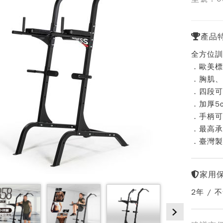
產品
全方位訓
．歐美標
．胸肌、
．四段可
．加厚5
．手柄可
．最高承
．臺灣製
家用
2年 / 