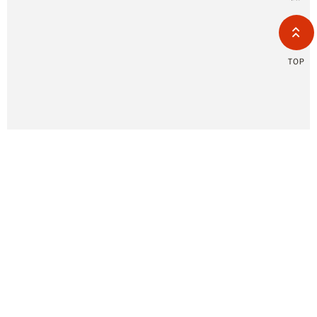
(F
HOL
COM
LIM
TAI
TOP
BRANC
All R
Rese
Desig
Devi
@721gfguw
官方客服/報修售服 LINE ID
0800-277339
商業採購/健身空間規劃
partnership@i-bh.com.tw
異業合作
0800-282088
產品報修