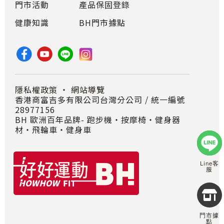
門市活動
產品保固登錄
健康知識
BH門市據點
隱私權政策
・
網站導覽
香港商富吉多有限公司台灣分公司 / 統一編號
28977156
BH 歐洲百年品牌- 跑步機‧按摩椅‧健身器
材‧飛輪車‧健身車
Line客
服
Copyr
2026
INTE
門市據
RETA
點