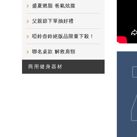
盛夏燃脂 爸氣炫腹
父親節下單抽好禮
啞鈴壺鈴絕版品限量下殺！
聯名桌款 解救肩頸
商用健身器材