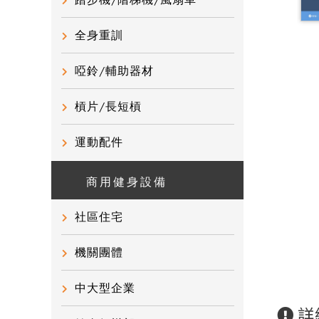
踏步機/階梯機/風扇車
全身重訓
啞鈴/輔助器材
槓片/長短槓
運動配件
商用健身設備
社區住宅
機關團體
中大型企業
詳