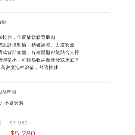
特點
躺拉伸，伸展放鬆腰背肌肉
特設計控制輪，精確調整、力道安全
調式背部靠墊，各種體型都能貼合支撐
巧體積小，可輕易收納至沙發或床底下
個高密度泡棉滾輪，舒適性佳
保固年限
 / 不含安裝
價
$7,980
$5,280