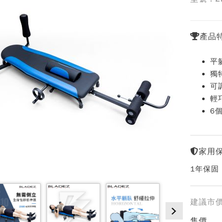
產品
平
獨
可
輕
6
家用
1年保固
建議市
售價