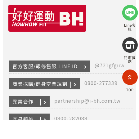
Line客
服
Copyr
2026
INTE
門市據
RETA
點
(F
@721gfguw
官方客服/報修售服 LINE ID
HOL
COM
LIM
0800-277339
商業採購/健身空間規劃
TAI
TOP
BRANC
All R
partnership@i-bh.com.tw
異業合作
Rese
Desig
Devi
0800-282088
產品報修
@bhasia
保固登入 LINE ID