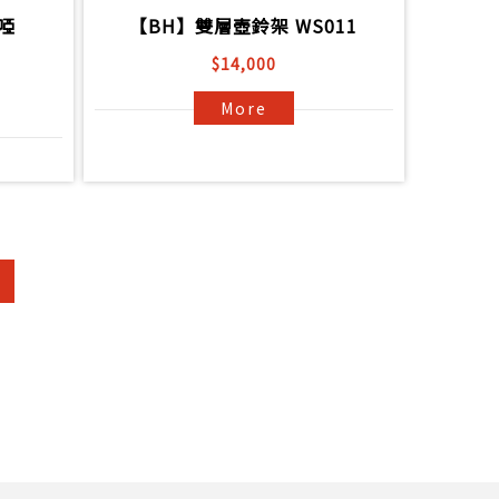
啞
【BH】雙層壺鈴架 WS011
$14,000
More