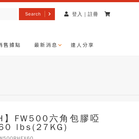
Search
登入 | 註冊
銷售據點
最新消息
達人分享
H】FW500六角包膠啞
60 lbs(27KG)
500RHEX60