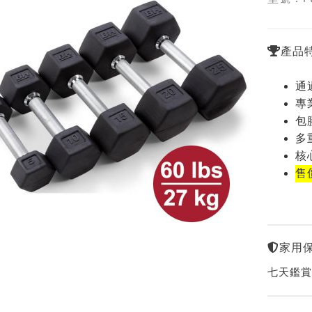
產品
通
專
包
多
核
售
家用
七天鑑賞