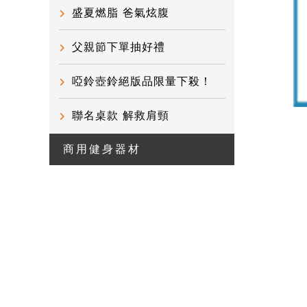
盛夏燃脂 爸氣炫腹
父親節下單抽好禮
啞鈴壺鈴絕版品限量下殺！
聯名桌款 解救肩頸
商用健身器材