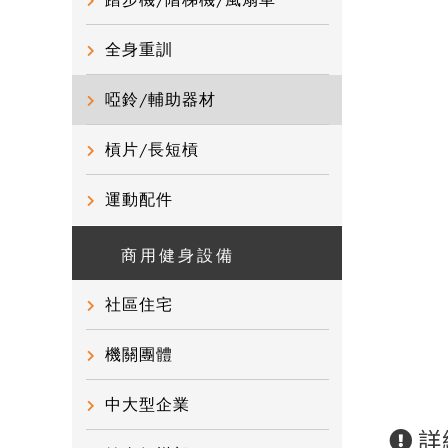
踏步機/階梯機/風扇車
全身重訓
啞鈴/輔助器材
槓片/長短槓
運動配件
商用健身設備
社區住宅
機關團體
中大型企業
詳