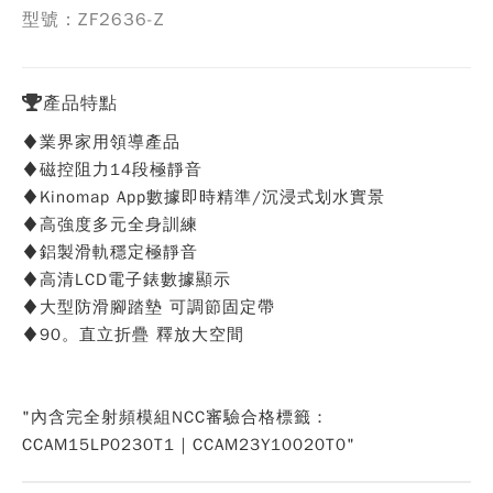
型號：ZF2636-Z
產品特點
♦業界家用領導產品
♦磁控阻力14段極靜音
♦Kinomap App數據即時精準/沉浸式划水實景
♦高強度多元全身訓練
♦鋁製滑軌穩定極靜音
♦高清LCD電子錶數據顯示
♦大型防滑腳踏墊 可調節固定帶
♦90。直立折疊 釋放大空間
"內含完全射頻模組NCC審驗合格標籤：
CCAM15LP0230T1｜CCAM23Y10020T0"