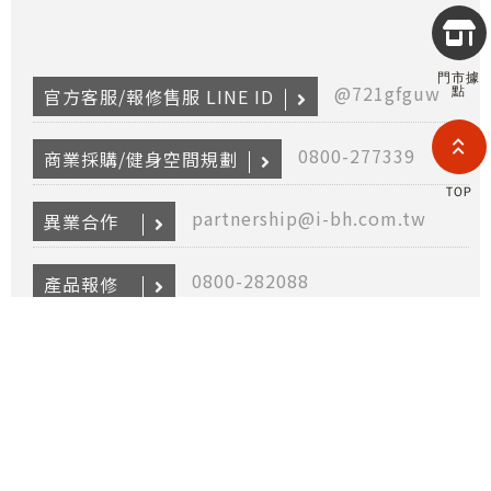
Copyr
2026
INTE
門市據
RETA
@721gfguw
點
官方客服/報修售服 LINE ID
(F
HOL
COM
0800-277339
商業採購/健身空間規劃
LIM
TAI
TOP
BRANC
partnership@i-bh.com.tw
All R
異業合作
Rese
Desig
Devi
0800-282088
產品報修
@bhasia
保固登入 LINE ID