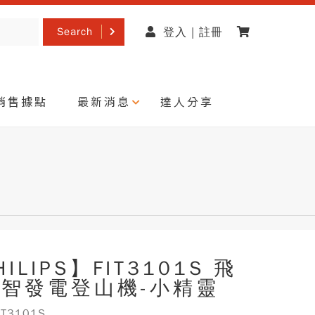
Search
登入 | 註冊
銷售據點
最新消息
達人分享
ILIPS】FIT3101S 飛
智發電登山機-小精靈
T3101S