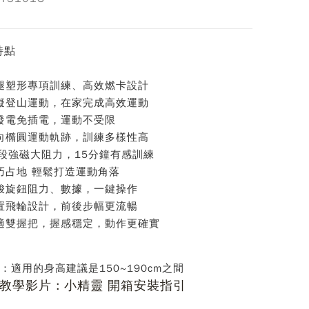
特點
腿塑形專項訓練、高效燃卡設計
擬登山運動，在家完成高效運動
發電免插電，運動不受限
向橢圓運動軌跡，訓練多樣性高
6段強磁大阻力，15分鐘有感訓練
巧占地 輕鬆打造運動角落
梭旋鈕阻力、數據，一鍵操作
置飛輪設計，前後步幅更流暢
適雙握把，握感穩定，動作更確實
：適用的身高建議是150~190cm之間
教學影片 : 小精靈 開箱安裝指引