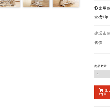
家用
全機1年
建議市
售價
商品數量
加
物車