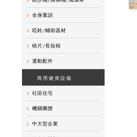
踏步機/階梯機/風扇車
全身重訓
啞鈴/輔助器材
槓片/長短槓
運動配件
商用健身設備
社區住宅
機關團體
中大型企業