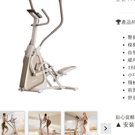
產品
臀
模
自
縱
1
小
飛
前
舒
貼心提醒
▲ 安裝