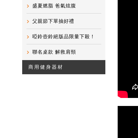
盛夏燃脂 爸氣炫腹
父親節下單抽好禮
啞鈴壺鈴絕版品限量下殺！
聯名桌款 解救肩頸
商用健身器材