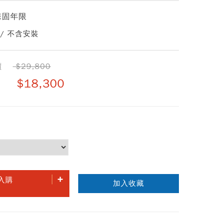
保固年限
 / 不含安裝
價
$29,800
$18,300
入購
加入收藏