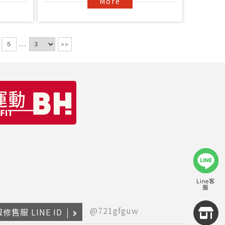
More
5
...
>>
Line客
服
Copyr
@721gfguw
修售服 LINE ID
2026