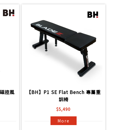
x 磁控風
【BH】P1 SE Flat Bench 專屬重
訓椅
$5,490
More