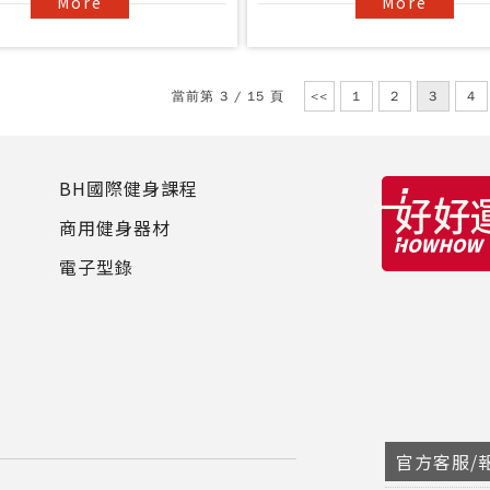
More
More
當前第 3 / 15 頁
<<
1
2
3
4
BH國際健身課程
商用健身器材
電子型錄
官方客服/報