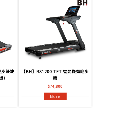
輕步緩坡
【BH】RS1200 TFT 智能變頻跑步
機)
機
$74,800
More