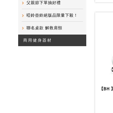
父親節下單抽好禮
啞鈴壺鈴絕版品限量下殺！
聯名桌款 解救肩頸
商用健身器材
【BH 