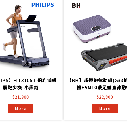
LIPS】FIT3105T 飛利浦緩
【BH】超慢跑律動組(G33
震跑步機-小黑貂
機+VM10暖足垂直律動
$21,300
$22,800
More
More