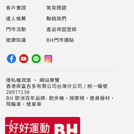
客戶實證
常見問題
達人推薦
聯絡我們
門市活動
產品保固登錄
健康知識
BH門市據點
隱私權政策
・
網站導覽
香港商富吉多有限公司台灣分公司 / 統一編號
28977156
BH 歐洲百年品牌- 跑步機‧按摩椅‧健身器材‧
飛輪車‧健身車