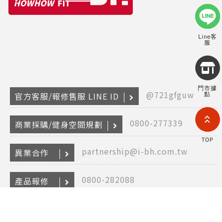
Line客
服
Copyr
2026
INTE
門市據
RETA
@721gfguw
官方客服/報修售服 LINE ID
點
(F
HOL
COM
0800-277339
商業採購/健身空間規劃
LIM
TAI
TOP
BRANC
partnership@i-bh.com.tw
異業合作
All R
Rese
Desig
0800-282088
Devi
產品報修
@bhasia
保固登入 LINE ID