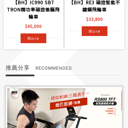
【BH】IC990 SB7
【BH】RE3 磁控智能不
TRON精功率磁控後驅飛
鏽鋼飛輪車
輪車
$33,800
$45,000
More
More
推薦分享
RECOMMENDED