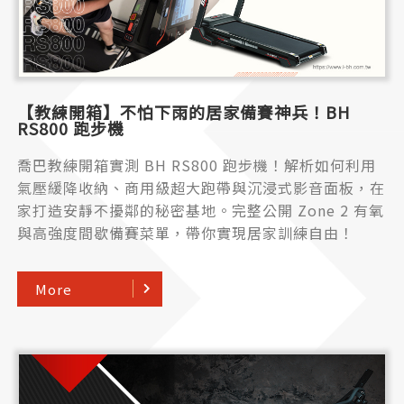
【教練開箱】不怕下雨的居家備賽神兵！BH
RS800 跑步機
喬巴教練開箱實測 BH RS800 跑步機！解析如何利用
氣壓緩降收納、商用級超大跑帶與沉浸式影音面板，在
家打造安靜不擾鄰的秘密基地。完整公開 Zone 2 有氧
與高強度間歇備賽菜單，帶你實現居家訓練自由！
More