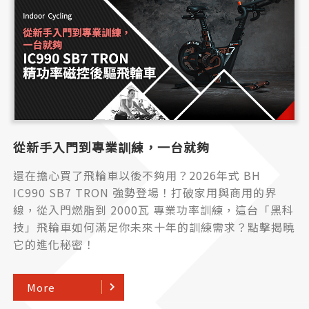
從新手入門到專業訓練，一台就夠
還在擔心買了飛輪車以後不夠用？2026年式 BH
IC990 SB7 TRON 強勢登場！打破家用與商用的界
線，從入門燃脂到 2000瓦 專業功率訓練，這台「黑科
技」飛輪車如何滿足你未來十年的訓練需求？點擊揭曉
它的進化秘密！
More