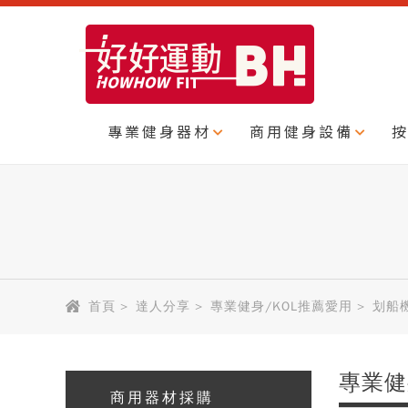
專業健身器材
商用健身設備
首頁
>
達人分享
>
專業健身/KOL推薦愛用
>
划船
專業健
商用器材採購