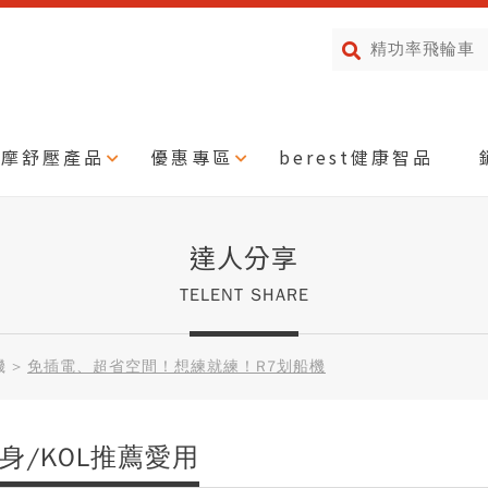
按摩舒壓產品
優惠專區
berest健康智品
達人分享
TELENT SHARE
機
>
免插電、超省空間！想練就練！R7划船機
身/KOL推薦愛用