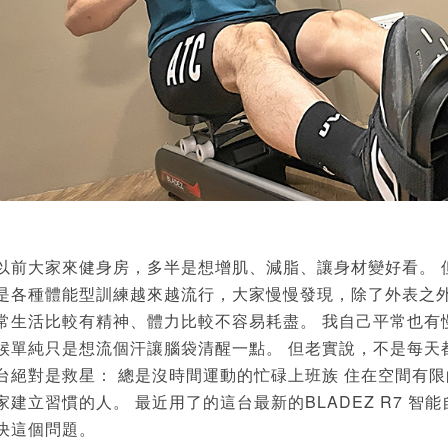
以前大家來健身房，多半是想增肌、減脂、讓身材變好看。 但
是各種體能型訓練越來越流行，大家慢慢發現，除了外表之
常生活比較有精神、體力比較不容易耗盡。 我自己平常也有
候單純只是想流個汗讓腦袋清醒一點。 但老實說，不是每天
台絕對是救星： 總是沒時間運動的忙碌上班族 住在空間有
家建立習慣的人。 最近用了的這台最新的BLADEZ R7 
決這個問題。