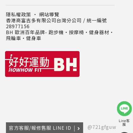
隱私權政策
・
網站導覽
香港商富吉多有限公司台灣分公司 / 統一編號
28977156
BH 歐洲百年品牌- 跑步機‧按摩椅‧健身器材‧
飛輪車‧健身車
Line客
服
@721gfguw
官方客服/報修售服 LINE ID