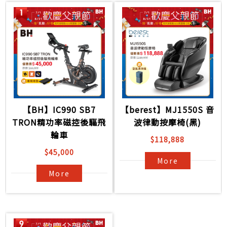
【BH】IC990 SB7
【berest】MJ1550S 音
TRON精功率磁控後驅飛
波律動按摩椅(黑)
輪車
$118,888
$45,000
More
More