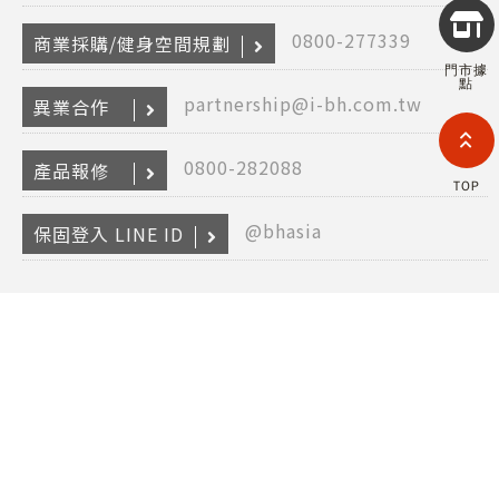
Copyr
2026
0800-277339
商業採購/健身空間規劃
INTE
門市據
RETA
點
(F
partnership@i-bh.com.tw
異業合作
HOL
COM
LIM
0800-282088
產品報修
TAI
TOP
BRANC
All R
@bhasia
保固登入 LINE ID
Rese
Desig
Devi
Copyright © 2026 FAST INTERNET RETAILING (FIR) HOLDING
COMPANY LIMITED TAIWAN BRANCH(HK) All Rights Reserved.