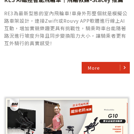
RE3為最新型態的室內飛輪車!車身外形整個就是模擬公
路車架設計，連接Zwift或Rouvy APP軟體進行線上AI
互動，增加實競樂趣更具有挑戰性，騎乘時車台能隨著
路況進行坡度升降且同步變換阻力大小，讓騎乘者更有
互外騎行的真實感受!
More