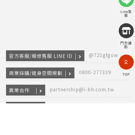
Line客
服
Copyr
2026
INTE
門市據
RETA
點
(F
@721gfguw
HOL
官方客服/報修售服 LINE ID
COM
LIM
TAI
0800-277339
商業採購/健身空間規劃
TOP
BRANC
All R
Rese
partnership@i-bh.com.tw
異業合作
Desig
Devi
0800-282088
產品報修
@bhasia
保固登入 LINE ID