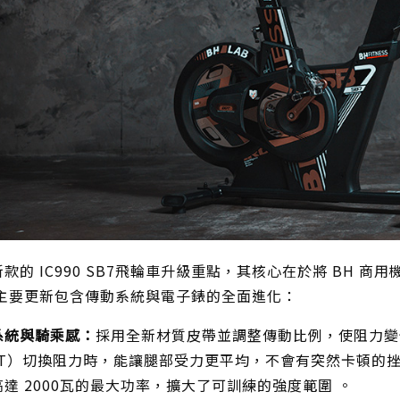
款的 IC990 SB7飛輪車升級重點，其核心在於將 BH
。主要更新包含傳動系統與電子錶的全面進化：
系統與騎乘感：
採用全新材質皮帶並調整傳動比例，使阻力變
IT）切換阻力時，能讓腿部受力更平均，不會有突然卡頓的挫折
達 2000瓦的最大功率，擴大了可訓練的強度範圍 。