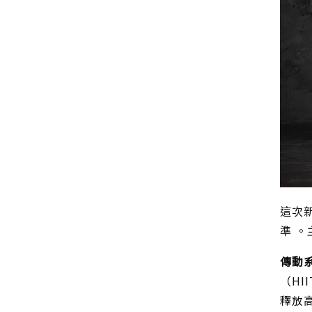
這次新
準 
傳動
（HI
釋放高