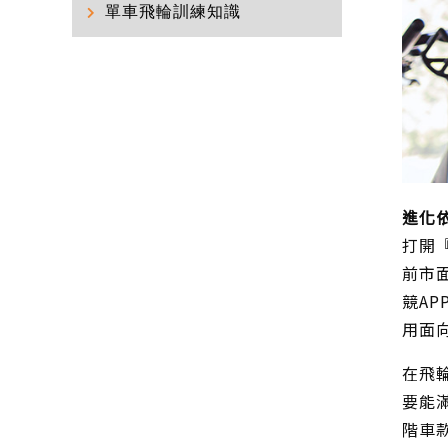
單車飛輪訓練知識
進化
打開
前市
競A
用面
在飛
要能
階車