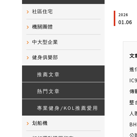
社區住宅
2026
01.06
機關團體
中大型企業
文
健身俱樂部
進
推薦文章
IC
傳
熱門文章
整
專業健身/KOL推薦愛用
人
划船機
B
公