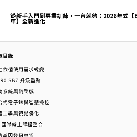
從新手入門到專業訓練，一台就夠：2026年式【BH 
車】全新進化
章目錄
化依循使用需求蛻變
990 SB7 升級重點
動系統與騎乘感
合式電子錶與智慧操控
體工學與視覺優化
H 國際線上課程整合
路基因幾何車架