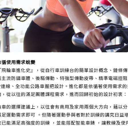
依循使用需求蛻變
『飛輪車進化史』，從自行車訓練台的簡單設計概念、鏈條傳
面主流防鏽車體、後驅傳動、特強型傳動皮帶、精準電磁控阻
PP連線、全功能公路車握把設計。進化都是依循著使用需求
向，從以往的滿足團體課程需求，進而回歸初始的設計初衷：
輪車的選擇建議上，以往會有商用及家用兩個大方向，藉以分
滿足運動需求即可 。但隨著運動參與者對於訓練的講究日益
款已能滿足高強度的訓練 ，並能搭配智能車錶 ，讓教練及