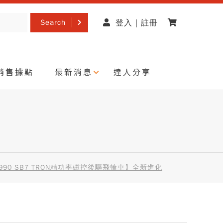
Search
登入 | 註冊
銷售據點
最新消息
達人分享
90 SB7 TRON精功率磁控後驅飛輪車】全新進化