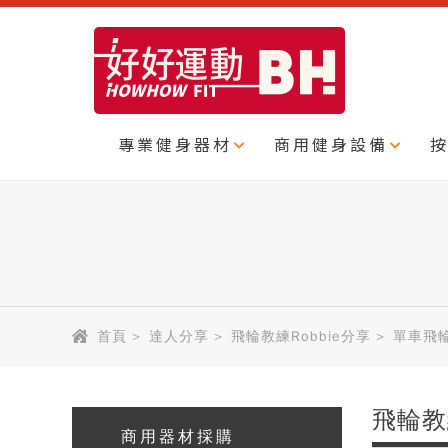
專業健身器材
商用健身設備
首頁
>
達人分享
>
飛輪教練Robbie分享
>
單車飛
飛輪教
商用器材採購