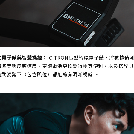
式電子錶與智慧操控：
IC:TRON長型智能電子錶，將數據偵
精準度與反應速度，更讓電池更換變得極其便利，以及搭配具有
騎乘姿勢下（包含趴位）都能擁有清晰視線 。