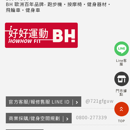
BH 歐洲百年品牌- 跑步機‧按摩椅‧健身器材‧
飛輪車‧健身車
Line客
服
Copyr
2026
INTE
門市據
RETA
點
(F
@721gfguw
官方客服/報修售服 LINE ID
HOL
COM
LIM
0800-277339
商業採購/健身空間規劃
TAI
TOP
BRANC
All R